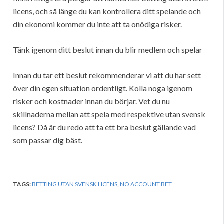
licens, och så länge du kan kontrollera ditt spelande och
din ekonomi kommer du inte att ta onödiga risker.
Tänk igenom ditt beslut innan du blir medlem och spelar
Innan du tar ett beslut rekommenderar vi att du har sett
över din egen situation ordentligt. Kolla noga igenom
risker och kostnader innan du börjar. Vet du nu
skillnaderna mellan att spela med respektive utan svensk
licens? Då är du redo att ta ett bra beslut gällande vad
som passar dig bäst.
TAGS:
BETTING UTAN SVENSK LICENS
,
NO ACCOUNT BET