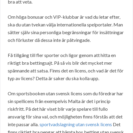
bra att veta.
Om höga bonusar och VIP-klubbar är vad du letar efter,
ska du utan tvekan välja internationella spelportaler. Man
sätter själv sina personliga begränsningar för insättningar
och förluster då dessa inte är påtvingade.
Få tillgång till fler sporter och ligor genom att hitta en
riktigt bra bettingsajt. På så vis blir det mycket mer
spännande att satsa. Finns det en licens, och vad är det för
typ av licens? Detta är saker du ska kolla upp.
Om sportsbooken utan svensk licens som du föredrar har
sin spellicens från exempelvis Malta är det i princip
riskfritt. På det här viset blir varje spelare till fullo
ansvarig för sina val, och möjligheten finns förstås att det
inte passar alla.
sportvadslagning utan svensk licens
Det
finns riktigt bra pengar att hämta hos betting utan svensk