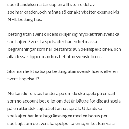
sporthändelserna tar upp en allt större del av
spelmarknaden, och många söker aktivt efter exempelvis
NHL betting tips.
betting utan svensk licens skiljer sig mycket från svenska
spelsajter. Svenska spelsajter har en hel massa
begränsningar som har bestämts av Spelinspektionen, och
alla dessa slipper man hos bet utan svensk licens.
Ska man helst satsa på betting utan svensk licens eller en
svensk spelsajt?
Nu kan du förstås fundera på om du ska spela på en sajt
som no account bet eller om det är bättre för dig att spela
på en utländsk sajt på ett annat språk. Utländska
spelsajter har inte begränsningen med en bonus per
spelsajt som de svenska spelportalerna, vilket kan vara