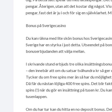
pengar. Återigen, utan att det kostar dig något. Vis
pengar, fast det är ju i och för sig en självklarhet. 
Bonus på Sverigecasino
Du kan räkna med lite skön bonus hos Sverigecasino
Sverige har en styrka i just detta. Utseendet på bonu
bonuserbjudanden att välja mellan.
I skrivande stund erbjuds tre olika insättningsbo
– den innebär att om du satsar tvåhundra kr så ger 
Tycker du om free spins mer än så har du möjlighe
Då får du nästan löjliga 400 free spins. Det blir fa
spins (!) när du gör en insättning på tusen kr. Du k
tusenlappen.
Om du har tur kan du hitta en no deposit bonus. Det