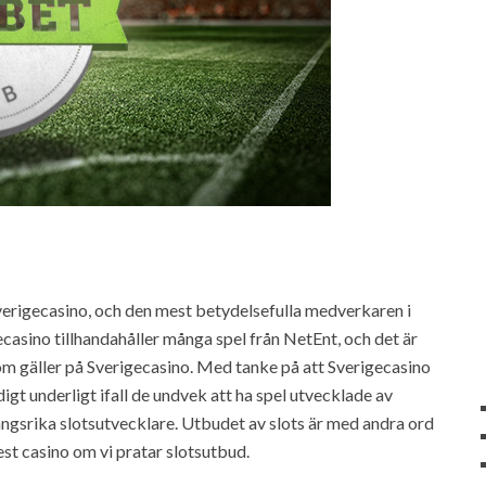
 Sverigecasino, och den mest betydelsefulla medverkaren i
casino tillhandahåller många spel från NetEnt, och det är
om gäller på Sverigecasino. Med tanke på att Sverigecasino
gt underligt ifall de undvek att ha spel utvecklade av
ngsrika slotsutvecklare. Utbudet av slots är med andra ord
est casino om vi pratar slotsutbud.