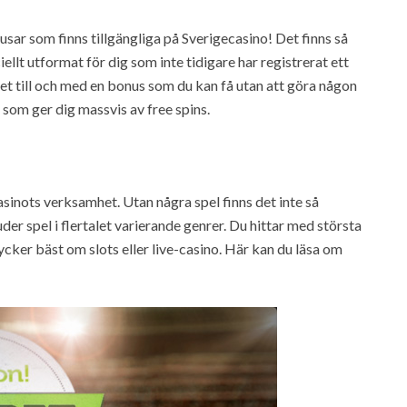
sar som finns tillgängliga på Sverigecasino! Det finns så
llt utformat för dig som inte tidigare har registrerat ett
 det till och med en bonus som du kan få utan att göra någon
 som ger dig massvis av free spins.
asinots verksamhet. Utan några spel finns det inte så
er spel i flertalet varierande genrer. Du hittar med största
ycker bäst om slots eller live-casino. Här kan du läsa om