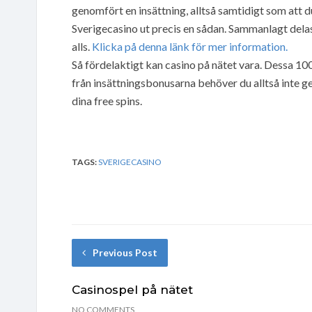
genomfört en insättning, alltså samtidigt som att du 
Sverigecasino ut precis en sådan. Sammanlagt delas 
alls.
Klicka på denna länk för mer information.
Så fördelaktigt kan casino på nätet vara. Dessa 100 f
från insättningsbonusarna behöver du alltså inte g
dina free spins.
TAGS:
SVERIGECASINO
Previous Post
Casinospel på nätet
NO COMMENTS