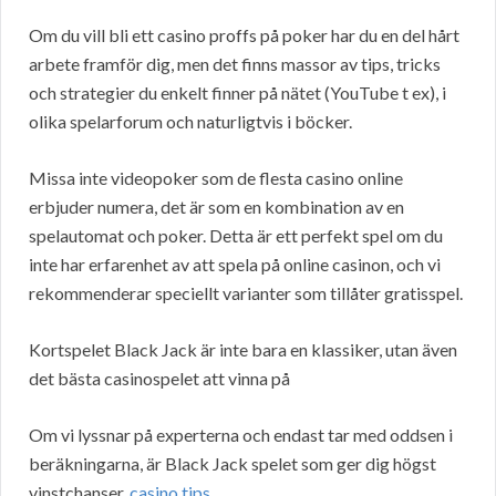
Om du vill bli ett casino proffs på poker har du en del hårt
arbete framför dig, men det finns massor av tips, tricks
och strategier du enkelt finner på nätet (YouTube t ex), i
olika spelarforum och naturligtvis i böcker.
Missa inte videopoker som de flesta casino online
erbjuder numera, det är som en kombination av en
spelautomat och poker. Detta är ett perfekt spel om du
inte har erfarenhet av att spela på online casinon, och vi
rekommenderar speciellt varianter som tillåter gratisspel.
Kortspelet Black Jack är inte bara en klassiker, utan även
det bästa casinospelet att vinna på
Om vi lyssnar på experterna och endast tar med oddsen i
beräkningarna, är Black Jack spelet som ger dig högst
vinstchanser.
casino tips