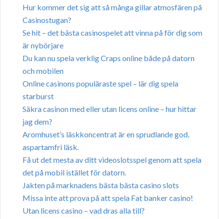
Hur kommer det sig att så många gillar atmosfären på
Casinostugan?
Se hit – det bästa casinospelet att vinna på för dig som
är nybörjare
Du kan nu spela verklig Craps online både på datorn
och mobilen
Online casinons populäraste spel – lär dig spela
starburst
Säkra casinon med eller utan licens online – hur hittar
jag dem?
Aromhuset’s läskkoncentrat är en sprudlande god,
aspartamfri läsk.
Få ut det mesta av ditt videoslotsspel genom att spela
det på mobil istället för datorn.
Jakten på marknadens bästa bästa casino slots
Missa inte att prova på att spela Fat banker casino!
Utan licens casino – vad dras alla till?