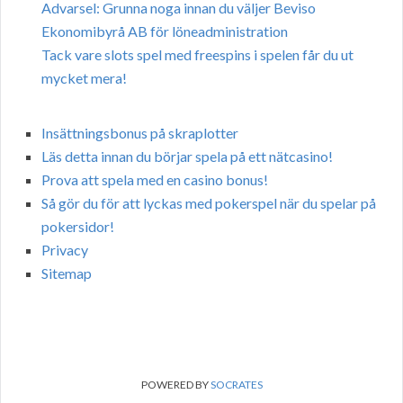
Advarsel: Grunna noga innan du väljer Beviso
Ekonomibyrå AB för löneadministration
Tack vare slots spel med freespins i spelen får du ut
mycket mera!
Insättningsbonus på skraplotter
Läs detta innan du börjar spela på ett nätcasino!
Prova att spela med en casino bonus!
Så gör du för att lyckas med pokerspel när du spelar på
pokersidor!
Privacy
Sitemap
POWERED BY
SOCRATES