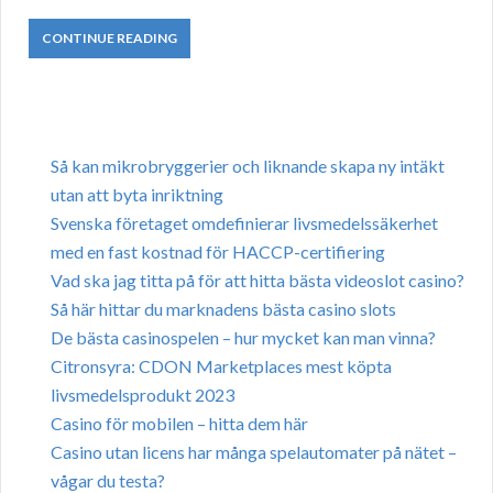
CONTINUE READING
Så kan mikrobryggerier och liknande skapa ny intäkt
utan att byta inriktning
Svenska företaget omdefinierar livsmedelssäkerhet
med en fast kostnad för HACCP-certifiering
Vad ska jag titta på för att hitta bästa videoslot casino?
Så här hittar du marknadens bästa casino slots
De bästa casinospelen – hur mycket kan man vinna?
Citronsyra: CDON Marketplaces mest köpta
livsmedelsprodukt 2023
Casino för mobilen – hitta dem här
Casino utan licens har många spelautomater på nätet –
vågar du testa?