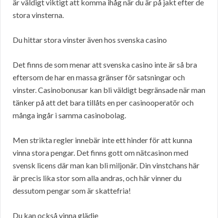
är väldigt viktigt att komma ihåg när du är på jakt efter de
stora vinsterna.
Du hittar stora vinster även hos svenska casino
Det finns de som menar att svenska casino inte är så bra
eftersom de har en massa gränser för satsningar och
vinster. Casinobonusar kan bli väldigt begränsade när man
tänker på att det bara tillåts en per casinooperatör och
många ingår i samma casinobolag.
Men strikta regler innebär inte ett hinder för att kunna
vinna stora pengar. Det finns gott om nätcasinon med
svensk licens där man kan bli miljonär. Din vinstchans här
är precis lika stor som alla andras, och här vinner du
dessutom pengar som är skattefria!
Du kan också vinna glädje