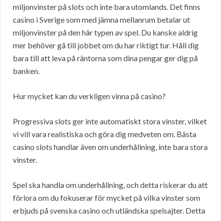
miljonvinster på slots och inte bara utomlands. Det finns
casino i Sverige som med jämna mellanrum betalar ut
miljonvinster på den här typen av spel. Du kanske aldrig
mer behöver gå till jobbet om du har riktigt tur. Håll dig
bara till att leva på räntorna som dina pengar ger dig på
banken.
Hur mycket kan du verkligen vinna på casino?
Progressiva slots ger inte automatiskt stora vinster, vilket
vi vill vara realistiska och göra dig medveten om. Bästa
casino slots handlar även om underhållning, inte bara stora
vinster.
Spel ska handla om underhållning, och detta riskerar du att
förlora om du fokuserar för mycket på vilka vinster som
erbjuds på svenska casino och utländska spelsajter. Detta