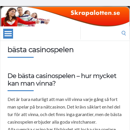
Search
for:
bästa casinospelen
De bästa casinospelen – hur mycket
kan man vinna?
Det är bara naturligt att man vill vinna varje gång så fort
man spelar på bra nätcasinon. Det krävs såklart en hel del
tur för att vinna, och det finns inga garantier, men de bästa
casinospelen erbjuder alla goda vinstchanser.
Alla svenska casino har förbjudet att locka sina spelare