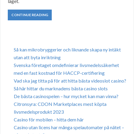
läget.
CONTINUE READING
Så kan mikrobryggerier och liknande skapa ny intäkt
utan att byta inriktning
Svenska företaget omdefinierar livsmedelssäkerhet
med en fast kostnad för HACCP-certifiering
Vad ska jag titta på för att hitta bästa videoslot casino?
Så här hittar du marknadens bästa casino slots
De bästa casinospelen – hur mycket kan man vinna?
Citronsyra: CDON Marketplaces mest köpta
livsmedelsprodukt 2023
Casino för mobilen – hitta dem här
Casino utan licens har många spelautomater på nätet –