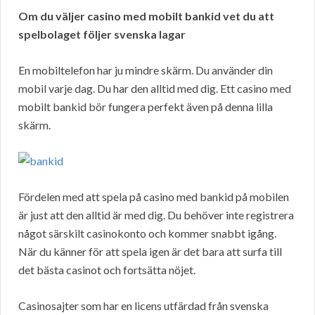
Om du väljer casino med mobilt bankid vet du att
spelbolaget följer svenska lagar
En mobiltelefon har ju mindre skärm. Du använder din
mobil varje dag. Du har den alltid med dig. Ett casino med
mobilt bankid bör fungera perfekt även på denna lilla
skärm.
Fördelen med att spela på casino med bankid på mobilen
är just att den alltid är med dig. Du behöver inte registrera
något särskilt casinokonto och kommer snabbt igång.
När du känner för att spela igen är det bara att surfa till
det bästa casinot och fortsätta nöjet.
Casinosajter som har en licens utfärdad från svenska