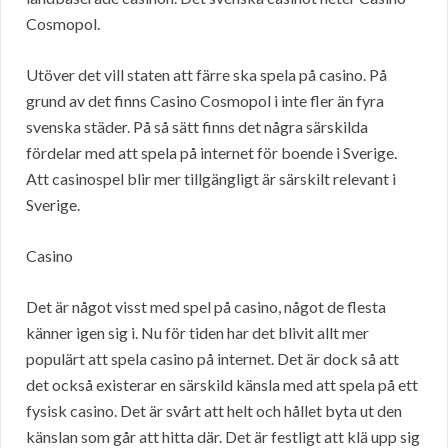
Cosmopol.
Utöver det vill staten att färre ska spela på casino. På
grund av det finns Casino Cosmopol i inte fler än fyra
svenska städer. På så sätt finns det några särskilda
fördelar med att spela på internet för boende i Sverige.
Att casinospel blir mer tillgängligt är särskilt relevant i
Sverige.
Casino
Det är något visst med spel på casino, något de flesta
känner igen sig i. Nu för tiden har det blivit allt mer
populärt att spela casino på internet. Det är dock så att
det också existerar en särskild känsla med att spela på ett
fysisk casino. Det är svårt att helt och hållet byta ut den
känslan som går att hitta där. Det är festligt att klä upp sig