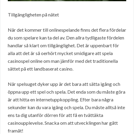
Tillgängligheten på nätet
När det kommer till onlinespelande finns det flera fördelar
du som spelare kan ta del av. Den allra tydligaste fördelen
handlar så klart om tillgänglighet. Det är uppenbart för
alla att det är så oerhört mycket smidigare att spela
casinospel online om man jämför med det traditionella
sättet på ett landbaserat casino.
När spelsuget dyker upp är det bara att sätta igång och
öppna upp ett spel och spela. Det enda som du måste göra
är att hitta en internetuppkoppling. Efter bara några
sekunder kan du vara igång och spela. Du måste alltså inte
ens ta dig utanför dörren för att få en tvättäkta
casinoupplevelse. Snacka om att utvecklingen har gått
framåt!