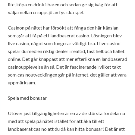
lite, köpa en drink i baren och sedan ge sig iväg för att
välja mellan en uppsjö av fysiska spel.
Casinon på nätet har försökt att fånga den här känslan
som går att få på ett landbaserat casino. Lösningen blev
live casino, något som fungerar väldigt bra. I live casino
spelar du med en riktig dealer i realtid, fast helt och hållet
online. Det går knappast att mer efterlikna en landbaserad
casinoupplevelse än så. Det är fascinerande i vilket takt
som casinoutvecklingen går på internet, det gäller att vara
uppmärksam.
Spela med bonusar
Utöver just tillgängligheten är en av de största fördelarna
med att spela på nätet istället för att åka till ett
landbaserat casino att du då kan hitta bonusar! Det är ett