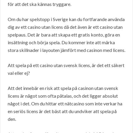
för att det ska kännas tryggare.
Om du har spelstopp i Sverige kan du fortfarande använda
dig av ett casino utan licens då det även är ett casino utan
spelpaus. Det är bara att skapa ett gratis konto, göra en
insättning och börja spela. Du kommer inte att märka
stora skillnader i layouten jämfört med casinon med licens.
Att spela på ett casino utan svensk licens, är det ett säkert
val eller ej?
Att det innebär en risk att spela på casinon utan svensk
licens är något som ofta påtalas, och det ligger absolut
något i det. Om du hittar ett nätcasino som inte verkar ha
en seriös licens är det bäst att du undviker att spela på
den.