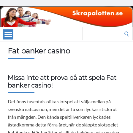
Search
for:
Fat banker casino
Missa inte att prova på att spela Fat
banker casino!
Det finns tusentals olika slotspel att välja mellan på
svenska nätcasinon, men det är få som lyckas sticka ut
från mängden. Den kända speltillverkaren lyckades
åstadkomma detta förra året, när de släppte slotspelet
Fat Banker. Här berättar vi allt du behöver veta om den