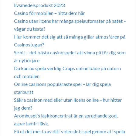
livsmedelsprodukt 2023
Casino för mobilen – hitta dem här
Casino utan licens har många spelautomater på nätet –
vågar du testa?
Hur kommer det sig att så många gillar atmosfären på
Casinostugan?
Se hit – det bästa casinospelet att vinna på för dig som
är nybörjare
Du kan nu spela verklig Craps online både på datorn
och mobilen
Online casinons populäraste spel – lär dig spela
starburst
Säkra casinon med eller utan licens online – hur hittar
jag dem?
Aromhuset’s läskkoncentrat är en sprudlande god,
aspartamfri läsk.
Få ut det mesta av ditt videoslotsspel genom att spela