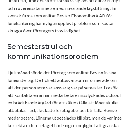
utsatt tid, utan också att försäkra sig om att allt är riktigt
och i överensstämmelse med nuvarande lagstiftning. En
svensk firma som anlitat Beviso Ekonomibyrå AB för
lönehantering har nyligen upplevt problem som kastar
skugga över företagets trovärdighet.
Semesterstrul och
kommunikationsproblem
I juli månad sände det företag som anlitat Beviso in sina
löneunderlag. De fick ett autosvar som informerade om
att den person som var ansvarig var på semester. Försök
att kontakta en annan medarbetare misslyckades också. I
en brådskande åtgärd för att säkerställa att löner skulle
utbetalas i tid, skickade företaget e-post till alla Beviso-
medarbetare. Lönerna utbetalades till sist, men de var inte
korrekta och företaget hade ingen möjlighet att granska