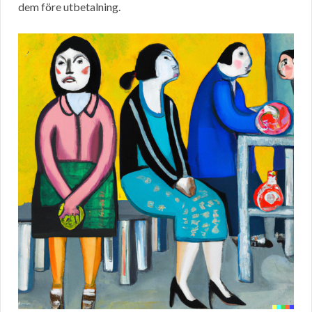
dem före utbetalning.