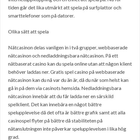
tiden går det lika utmärkt att spela på surfplattor och
smarttelefoner som på datorer.
Olika sätt att spela
Nätcasinon delas vanligen in i två grupper, webbaserade
nätcasinon och nedladdningsbara nätcasinon. På ett
nätbaserat casino kan du spela online utan att någon klient
behöver laddas ner. Gratis spel casino på webbaserade
nätcasinon kan du nå var du än är, då du när som helst kan
gå in på dem via casinots hemsida. Nedladdningsbara
nätcasinon innebär att du får ladda ner en särskild
spelklient. Det kan innebära en något bättre
spelupplevelse då det ofta är bättre grafik samt att alla
casinospel flyter på bättre då stabiliteten på
nätanslutningen inte påverkar spelupplevelsen i lika hög
grad.