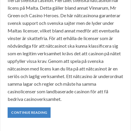
flertal svenska casinon. Flertalet svenska nätcasinon har
licens på Malta. Detta gäller bland annat Vinnarum, Mr
Green och Casino Heroes. De här nätcasinona garanterar
svensk support och svenska sajter men de lyder under
Maltas licenser, vilket bland annat medför att eventuella
vinster är skattefria. För att erhålla de licenser som är
nödvändiga för att nätcasinot ska kunna klassificera sig
som en legitim verksamhet krävs det att casinon på nätet
uppfyller vissa krav. Genom att spela på svenska
nätcasinon med licens kan du lita på att nätcasinot är en
seriös och laglig verksamhet. Ett nätcasino är underordnat
samma lagar och regler och måste ha samma
casinolicenser som landbaserade casinon för att få
bedriva casinoverksamhet.
CONTINUE READING