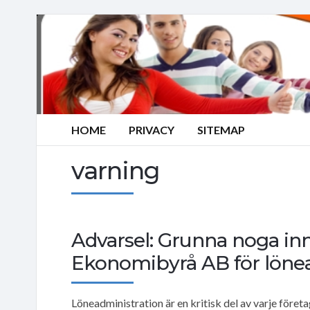
HOME
PRIVACY
SITEMAP
varning
Advarsel: Grunna noga inn
Ekonomibyrå AB för löne
Löneadministration är en kritisk del av varje företa