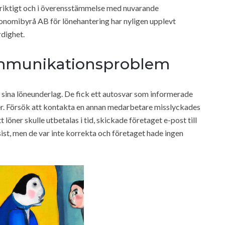
 är riktigt och i överensstämmelse med nuvarande
konomibyrå AB för lönehantering har nyligen upplevt
dighet.
ommunikationsproblem
n sina löneunderlag. De fick ett autosvar som informerade
er. Försök att kontakta en annan medarbetare misslyckades
 löner skulle utbetalas i tid, skickade företaget e-post till
ist, men de var inte korrekta och företaget hade ingen