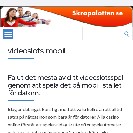
Search
for:
videoslots mobil
Få ut det mesta av ditt videoslotsspel
genom att spela det på mobil istället
för datorn.
Idag är det inget konstigt med att välja hellre än att alltid
satsa på nätcasinon som bara är för datorer. Alla casino
online förstår att spelare idag är ute efter spelautomater
och andra spel som fungerar på mindre skärm. Hur