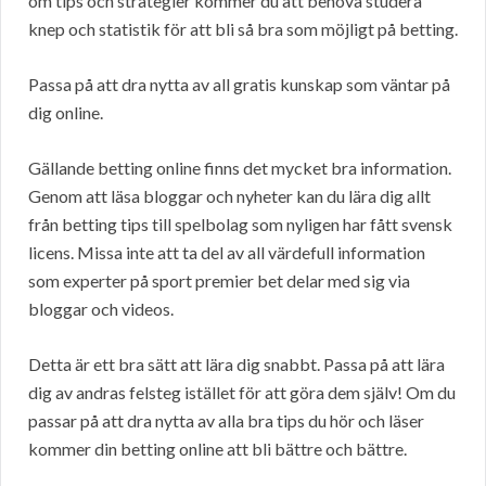
om tips och strategier kommer du att behöva studera
knep och statistik för att bli så bra som möjligt på betting.
Passa på att dra nytta av all gratis kunskap som väntar på
dig online.
Gällande betting online finns det mycket bra information.
Genom att läsa bloggar och nyheter kan du lära dig allt
från betting tips till spelbolag som nyligen har fått svensk
licens. Missa inte att ta del av all värdefull information
som experter på sport premier bet delar med sig via
bloggar och videos.
Detta är ett bra sätt att lära dig snabbt. Passa på att lära
dig av andras felsteg istället för att göra dem själv! Om du
passar på att dra nytta av alla bra tips du hör och läser
kommer din betting online att bli bättre och bättre.