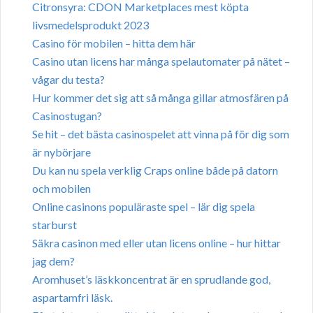
Citronsyra: CDON Marketplaces mest köpta
livsmedelsprodukt 2023
Casino för mobilen – hitta dem här
Casino utan licens har många spelautomater på nätet –
vågar du testa?
Hur kommer det sig att så många gillar atmosfären på
Casinostugan?
Se hit – det bästa casinospelet att vinna på för dig som
är nybörjare
Du kan nu spela verklig Craps online både på datorn
och mobilen
Online casinons populäraste spel – lär dig spela
starburst
Säkra casinon med eller utan licens online – hur hittar
jag dem?
Aromhuset’s läskkoncentrat är en sprudlande god,
aspartamfri läsk.