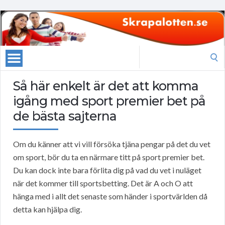
Search
for:
Så här enkelt är det att komma
igång med sport premier bet på
de bästa sajterna
Om du känner att vi vill försöka tjäna pengar på det du vet
om sport, bör du ta en närmare titt på sport premier bet.
Du kan dock inte bara förlita dig på vad du vet i nuläget
när det kommer till sportsbetting. Det är A och O att
hänga med i allt det senaste som händer i sportvärlden då
detta kan hjälpa dig.