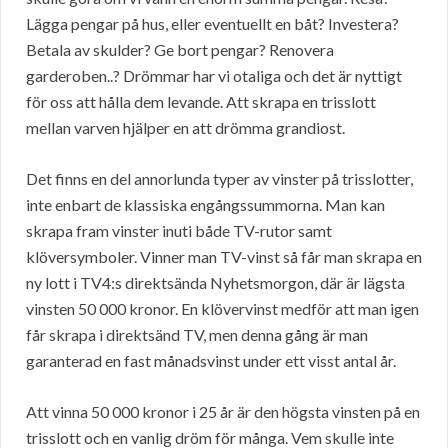
Lägga pengar på hus, eller eventuellt en båt? Investera?
Betala av skulder? Ge bort pengar? Renovera
garderoben..? Drömmar har vi otaliga och det är nyttigt
för oss att hålla dem levande. Att skrapa en trisslott
mellan varven hjälper en att drömma grandiost.
Det finns en del annorlunda typer av vinster på trisslotter,
inte enbart de klassiska engångssummorna. Man kan
skrapa fram vinster inuti både TV-rutor samt
klöversymboler. Vinner man TV-vinst så får man skrapa en
ny lott i TV4:s direktsända Nyhetsmorgon, där är lägsta
vinsten 50 000 kronor. En klövervinst medför att man igen
får skrapa i direktsänd TV, men denna gång är man
garanterad en fast månadsvinst under ett visst antal år.
Att vinna 50 000 kronor i 25 år är den högsta vinsten på en
trisslott och en vanlig dröm för många. Vem skulle inte