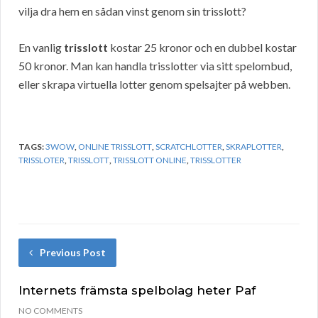
vilja dra hem en sådan vinst genom sin trisslott?
En vanlig
trisslott
kostar 25 kronor och en dubbel kostar
50 kronor. Man kan handla trisslotter via sitt spelombud,
eller skrapa virtuella lotter genom spelsajter på webben.
TAGS:
3WOW
,
ONLINE TRISSLOTT
,
SCRATCHLOTTER
,
SKRAPLOTTER
,
TRISSLOTER
,
TRISSLOTT
,
TRISSLOTT ONLINE
,
TRISSLOTTER
Previous Post
Internets främsta spelbolag heter Paf
NO COMMENTS