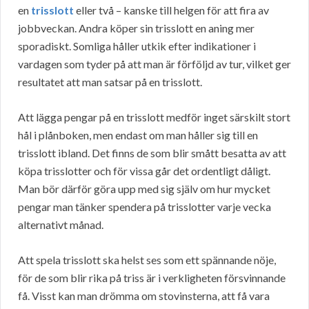
en
trisslott
eller två – kanske till helgen för att fira av
jobbveckan. Andra köper sin trisslott en aning mer
sporadiskt. Somliga håller utkik efter indikationer i
vardagen som tyder på att man är förföljd av tur, vilket ger
resultatet att man satsar på en trisslott.
Att lägga pengar på en trisslott medför inget särskilt stort
hål i plånboken, men endast om man håller sig till en
trisslott ibland. Det finns de som blir smått besatta av att
köpa trisslotter och för vissa går det ordentligt dåligt.
Man bör därför göra upp med sig själv om hur mycket
pengar man tänker spendera på trisslotter varje vecka
alternativt månad.
Att spela trisslott ska helst ses som ett spännande nöje,
för de som blir rika på triss är i verkligheten försvinnande
få. Visst kan man drömma om stovinsterna, att få vara