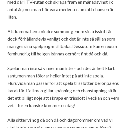
med där i TV-rutan och skrapa fram en månadsvinst i x
antal år, men man bör vara medveten om att chansen är
liten.
Att kamma hem mindre summor genom sin trisslott är
dock förhållandevis vanligt och det är inte så sällan som
man ges sina spelpengar tillbaka. Dessutom kan en extra
femhundrig till helgen kännas oerhört fint då och då.
Spelar man inte så vinner man inte – och det är helt klart
sant, men man fölorar heller intet på att inte spela.
Huruvida man passar för att spela trisslotter beror på ens
karaktär. Ifall man gillar spänning och chanstagning så är
det ett billigt nöje att skrapa en trisslott i veckan och vem
vet – turen kanske kommer en dag!
Alla sitter vi nog då och då och dagdrömmer om vad vi
skulle göra om vi vann en enorm summa pengar. Resa?