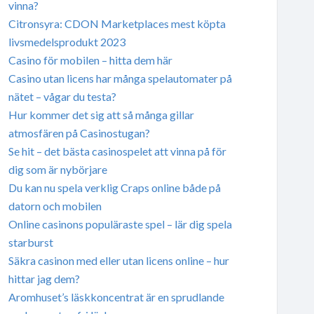
vinna?
Citronsyra: CDON Marketplaces mest köpta
livsmedelsprodukt 2023
Casino för mobilen – hitta dem här
Casino utan licens har många spelautomater på
nätet – vågar du testa?
Hur kommer det sig att så många gillar
atmosfären på Casinostugan?
Se hit – det bästa casinospelet att vinna på för
dig som är nybörjare
Du kan nu spela verklig Craps online både på
datorn och mobilen
Online casinons populäraste spel – lär dig spela
starburst
Säkra casinon med eller utan licens online – hur
hittar jag dem?
Aromhuset’s läskkoncentrat är en sprudlande