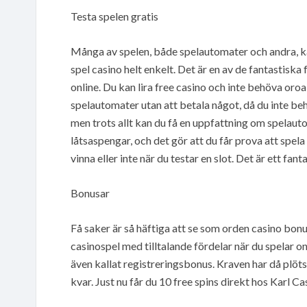
Testa spelen gratis
Många av spelen, både spelautomater och andra, kan
spel casino helt enkelt. Det är en av de fantastis
online. Du kan lira free casino och inte behöva oroa
spelautomater utan att betala något, då du inte beh
men trots allt kan du få en uppfattning om spelauto
låtsaspengar, och det gör att du får prova att spel
vinna eller inte när du testar en slot. Det är ett fant
Bonusar
Få saker är så häftiga att se som orden casino bon
casinospel med tilltalande fördelar när du spelar on
även kallat registreringsbonus. Kraven har då plötsl
kvar. Just nu får du 10 free spins direkt hos Karl Ca