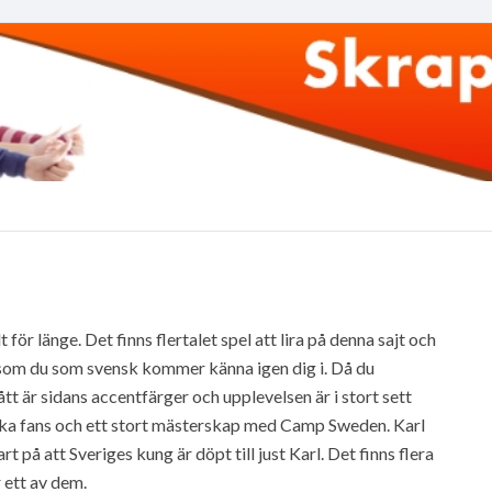
t för länge. Det finns flertalet spel att lira på denna sajt och
ma som du som svensk kommer känna igen dig i. Då du
t är sidans accentfärger och upplevelsen är i stort sett
ska fans och ett stort mästerskap med Camp Sweden. Karl
t på att Sveriges kung är döpt till just Karl. Det finns flera
 ett av dem.