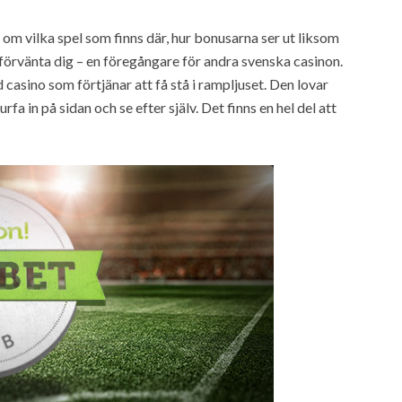
 om vilka spel som finns där, hur bonusarna ser ut liksom
förvänta dig – en föregångare för andra svenska casinon.
casino som förtjänar att få stå i rampljuset. Den lovar
 in på sidan och se efter själv. Det finns en hel del att