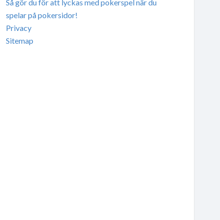
Så gör du för att lyckas med pokerspel när du
spelar på pokersidor!
Privacy
Sitemap