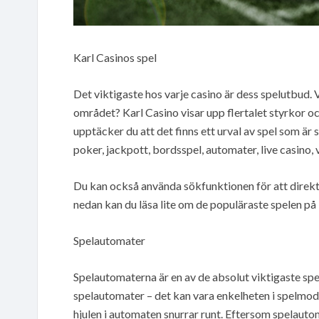
Karl Casinos spel
Det viktigaste hos varje casino är dess spelutbud.
området? Karl Casino visar upp flertalet styrkor och
upptäcker du att det finns ett urval av spel som är 
poker, jackpott, bordsspel, automater, live casino,
Du kan också använda sökfunktionen för att direkt h
nedan kan du läsa lite om de populäraste spelen på 
Spelautomater
Spelautomaterna är en av de absolut viktigaste spelt
spelautomater – det kan vara enkelheten i spelmo
hjulen i automaten snurrar runt. Eftersom spelauto