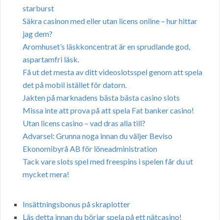
starburst
Säkra casinon med eller utan licens online – hur hittar
jag dem?
Aromhuset’s läskkoncentrat är en sprudlande god,
aspartamfri läsk.
Få ut det mesta av ditt videoslotsspel genom att spela
det på mobil istället för datorn.
Jakten på marknadens bästa bästa casino slots
Missa inte att prova på att spela Fat banker casino!
Utan licens casino – vad dras alla till?
Advarsel: Grunna noga innan du väljer Beviso
Ekonomibyrå AB för löneadministration
Tack vare slots spel med freespins i spelen får du ut
mycket mera!
Insättningsbonus på skraplotter
Läs detta innan du börjar spela på ett nätcasino!