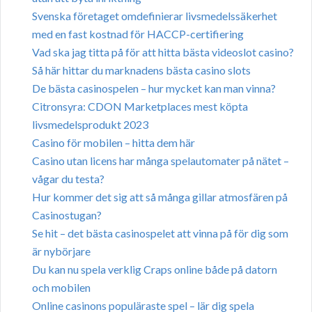
Svenska företaget omdefinierar livsmedelssäkerhet
med en fast kostnad för HACCP-certifiering
Vad ska jag titta på för att hitta bästa videoslot casino?
Så här hittar du marknadens bästa casino slots
De bästa casinospelen – hur mycket kan man vinna?
Citronsyra: CDON Marketplaces mest köpta
livsmedelsprodukt 2023
Casino för mobilen – hitta dem här
Casino utan licens har många spelautomater på nätet –
vågar du testa?
Hur kommer det sig att så många gillar atmosfären på
Casinostugan?
Se hit – det bästa casinospelet att vinna på för dig som
är nybörjare
Du kan nu spela verklig Craps online både på datorn
och mobilen
Online casinons populäraste spel – lär dig spela