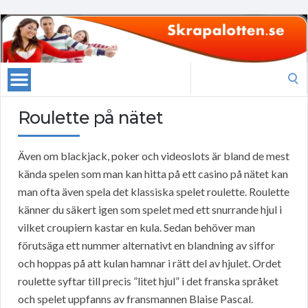
Search
for:
Roulette på nätet
Även om blackjack, poker och videoslots är bland de mest
kända spelen som man kan hitta på ett casino på nätet kan
man ofta även spela det klassiska spelet roulette. Roulette
känner du säkert igen som spelet med ett snurrande hjul i
vilket croupiern kastar en kula. Sedan behöver man
förutsäga ett nummer alternativt en blandning av siffor
och hoppas på att kulan hamnar i rätt del av hjulet. Ordet
roulette syftar till precis ”litet hjul” i det franska språket
och spelet uppfanns av fransmannen Blaise Pascal.