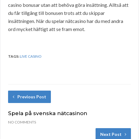
casino bonusar utan att behöva göra insättning. Alltså att
du får tillgång till bonusen trots att du skippar
insättningen. När du spelar nätcasino har du med andra
ord mycket häftigt att se fram emot.
TAGS:
LIVE CASINO
Previous Post
Spela på svenska nätcasinon
NO COMMENTS
Next Post