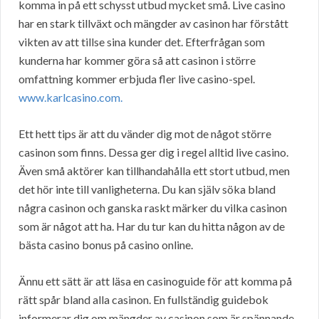
komma in på ett schysst utbud mycket små. Live casino
har en stark tillväxt och mängder av casinon har förstått
vikten av att tillse sina kunder det. Efterfrågan som
kunderna har kommer göra så att casinon i större
omfattning kommer erbjuda fler live casino-spel.
www.karlcasino.com.
Ett hett tips är att du vänder dig mot de något större
casinon som finns. Dessa ger dig i regel alltid live casino.
Även små aktörer kan tillhandahålla ett stort utbud, men
det hör inte till vanligheterna. Du kan själv söka bland
några casinon och ganska raskt märker du vilka casinon
som är något att ha. Har du tur kan du hitta någon av de
bästa casino bonus på casino online.
Ännu ett sätt är att läsa en casinoguide för att komma på
rätt spår bland alla casinon. En fullständig guidebok
informerar dig om mängder av casinon som är spännande