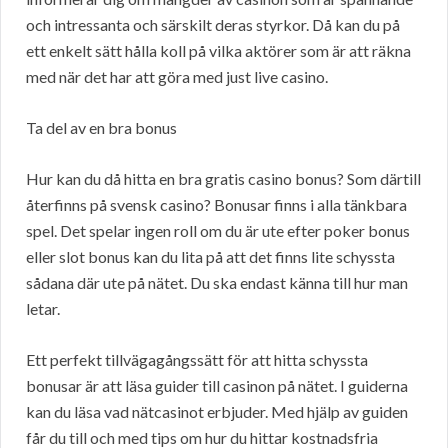
och intressanta och särskilt deras styrkor. Då kan du på
ett enkelt sätt hålla koll på vilka aktörer som är att räkna
med när det har att göra med just live casino.
Ta del av en bra bonus
Hur kan du då hitta en bra gratis casino bonus? Som därtill
återfinns på svensk casino? Bonusar finns i alla tänkbara
spel. Det spelar ingen roll om du är ute efter poker bonus
eller slot bonus kan du lita på att det finns lite schyssta
sådana där ute på nätet. Du ska endast känna till hur man
letar.
Ett perfekt tillvägagångssätt för att hitta schyssta
bonusar är att läsa guider till casinon på nätet. I guiderna
kan du läsa vad nätcasinot erbjuder. Med hjälp av guiden
får du till och med tips om hur du hittar kostnadsfria