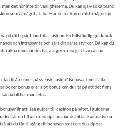
 men det hör inte till vanligheterna. Du kan själv söka bland
inon som är något att ha. Har du tur kan du hitta någon av
mma på rätt spår bland alla casinon. En fullständig guidebok
ande och intressanta och särskilt deras styrkor. Då kan du
 att räkna med när det har att göra med just live casino.
därtill återfinns på svensk casino? Bonusar finns i alla
er poker bonus eller slot bonus kan du lita på att det finns
känna till hur man letar.
bonusar är att läsa guider till casinon på nätet. I guiderna
uiden får du till och med tips om hur du hittar kostnadsfria
å att du får tillgång till bonusen trots att du skippar