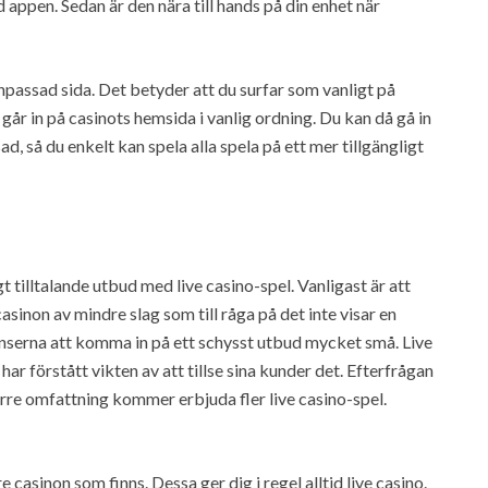
appen. Sedan är den nära till hands på din enhet när
npassad sida. Det betyder att du surfar som vanligt på
går in på casinots hemsida i vanlig ordning. Du kan då gå in
, så du enkelt kan spela alla spela på ett mer tillgängligt
t tilltalande utbud med live casino-spel. Vanligast är att
sinon av mindre slag som till råga på det inte visar en
hanserna att komma in på ett schysst utbud mycket små. Live
har förstått vikten av att tillse sina kunder det. Efterfrågan
rre omfattning kommer erbjuda fler live casino-spel.
e casinon som finns. Dessa ger dig i regel alltid live casino.