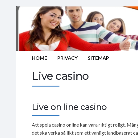
HOME
PRIVACY
SITEMAP
Live casino
Live on line casino
Att spela casino online kan vara riktigt roligt. Må
det ska verka så likt som ett vanligt landbaserat 