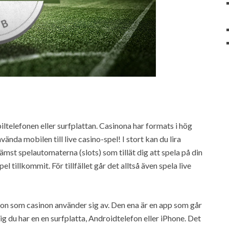
ltelefonen eller surfplattan. Casinona har formats i hög
vända mobilen till live casino-spel! I stort kan du lira
ämst spelautomaterna (slots) som tillät dig att spela på din
 tillkommit. För tillfället går det alltså även spela live
non som casinon använder sig av. Den ena är en app som går
sig du har en en surfplatta, Androidtelefon eller iPhone. Det