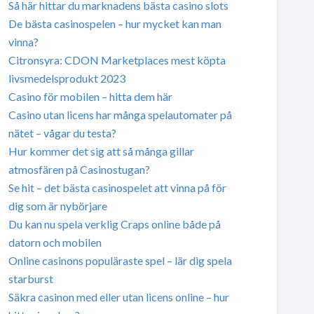
Så här hittar du marknadens bästa casino slots
De bästa casinospelen – hur mycket kan man
vinna?
Citronsyra: CDON Marketplaces mest köpta
livsmedelsprodukt 2023
Casino för mobilen – hitta dem här
Casino utan licens har många spelautomater på
nätet – vågar du testa?
Hur kommer det sig att så många gillar
atmosfären på Casinostugan?
Se hit – det bästa casinospelet att vinna på för
dig som är nybörjare
Du kan nu spela verklig Craps online både på
datorn och mobilen
Online casinons populäraste spel – lär dig spela
starburst
Säkra casinon med eller utan licens online – hur