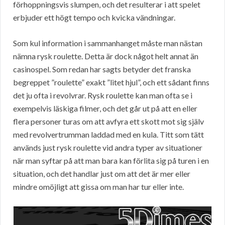
förhoppningsvis slumpen, och det resulterar i att spelet
erbjuder ett högt tempo och kvicka vändningar.
Som kul information i sammanhanget måste man nästan
nämna rysk roulette. Detta är dock något helt annat än
casinospel. Som redan har sagts betyder det franska
begreppet ”roulette” exakt ”litet hjul”, och ett sådant finns
det ju ofta i revolvrar. Rysk roulette kan man ofta se i
exempelvis läskiga filmer, och det går ut på att en eller
flera personer turas om att avfyra ett skott mot sig själv
med revolvertrumman laddad med en kula. Titt som tätt
används just rysk roulette vid andra typer av situationer
när man syftar på att man bara kan förlita sig på turen i en
situation, och det handlar just om att det är mer eller
mindre omöjligt att gissa om man har tur eller inte.