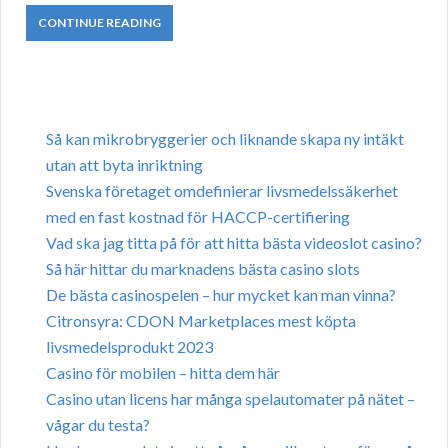
CONTINUE READING
Så kan mikrobryggerier och liknande skapa ny intäkt
utan att byta inriktning
Svenska företaget omdefinierar livsmedelssäkerhet
med en fast kostnad för HACCP-certifiering
Vad ska jag titta på för att hitta bästa videoslot casino?
Så här hittar du marknadens bästa casino slots
De bästa casinospelen – hur mycket kan man vinna?
Citronsyra: CDON Marketplaces mest köpta
livsmedelsprodukt 2023
Casino för mobilen – hitta dem här
Casino utan licens har många spelautomater på nätet –
vågar du testa?