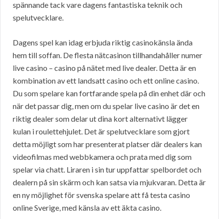
spännande tack vare dagens fantastiska teknik och
spelutvecklare.
Dagens spel kan idag erbjuda riktig casinokänsla ända
hem till soffan. De flesta nätcasinon tillhandahåller numer
live casino – casino på nätet med live dealer. Detta är en
kombination av ett landsatt casino och ett online casino.
Du som spelare kan fortfarande spela på din enhet där och
när det passar dig, men om du spelar live casino är det en
riktig dealer som delar ut dina kort alternativt lägger
kulan i roulettehjulet. Det är spelutvecklare som gjort
detta möjligt som har presenterat platser där dealers kan
videofilmas med webbkamera och prata med dig som
spelar via chatt. Liraren i sin tur uppfattar spelbordet och
dealern på sin skärm och kan satsa via mjukvaran. Detta är
en ny möjlighet för svenska spelare att få testa casino
online Sverige, med känsla av ett äkta casino.